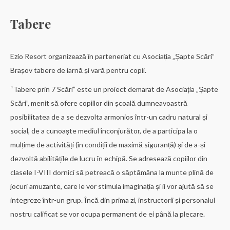
Tabere
Ezio Resort organizează în parteneriat cu Asociația „Șapte Scări”
Brașov tabere de iarnă și vară pentru copii.
“Tabere prin 7 Scări” este un proiect demarat de Asociația „Șapte
Scări”, menit să ofere copiilor din școală dumneavoastră
posibilitatea de a se dezvolta armonios într-un cadru natural și
social, de a cunoaște mediul înconjurător, de a participa la o
mulțime de activități (în condițîi de maximă siguranță) și de a-și
dezvoltă abilitățile de lucru în echipă. Se adresează copiilor din
clasele I-VIII dornici să petreacă o săptămâna la munte plină de
jocuri amuzante, care le vor stimula imaginația și ii vor ajută să se
integreze într-un grup. Încă din prima zi, instructorii și personalul
nostru calificat se vor ocupa permanent de ei până la plecare.