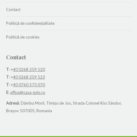
Contact
Politică de confidențialitate
Politică de cookies
Contact
T
: +
40 0268 259 520
T
: +
40 0268 259 523
T
: +
40 0760 573 070
E
:
office@casa-ezio.ro
Adresă
: Dâmbu Morii, Timișu de Jos, Strada Colonel Kiss Sándor,
Brașov 507005, Romania