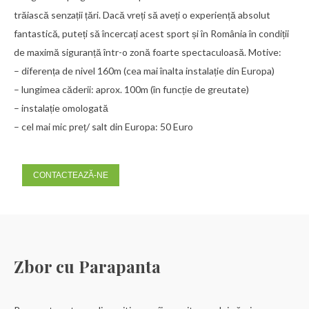
trăiască senzații țări. Dacă vreți să aveți o experiență absolut
fantastică, puteți să încercați acest sport și în România în condiții
de maximă siguranță într-o zonă foarte spectaculoasă. Motive:
– diferența de nivel 160m (cea mai înalta instalație din Europa)
– lungimea căderii: aprox. 100m (în funcție de greutate)
– instalație omologată
– cel mai mic preț/ salt din Europa: 50 Euro
CONTACTEAZĂ-NE
Zbor cu Parapanta