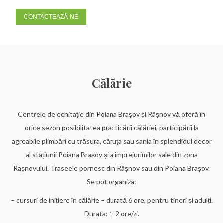
CONTACTEAZĂ-NE
Călărie
Centrele de echitație din Poiana Brașov și Râșnov vă oferă în
orice sezon posibilitatea practicării călăriei, participării la
agreabile plimbări cu trăsura, căruța sau sania în splendidul decor
al stațiunii Poiana Brașov și a împrejurimilor sale din zona
Rașnovului. Traseele pornesc din Râșnov sau din Poiana Brașov.
Se pot organiza:
– cursuri de inițiere în călărie – durată 6 ore, pentru tineri și adulți.
Durata: 1-2 ore/zi.