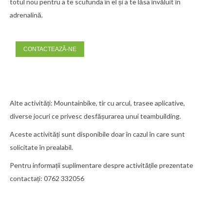
totul nou pentru a te scufunda în el și a te lăsa învăluit în
adrenalină.
CONTACTEAZĂ-NE
Alte activități: Mountainbike, tir cu arcul, trasee aplicative,
diverse jocuri ce privesc desfășurarea unui teambuilding.
Aceste activități sunt disponibile doar în cazul în care sunt
solicitate în prealabil.
Pentru informații suplimentare despre activitățile prezentate
contactați: 0762 332056