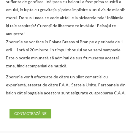
suflanta de gonflare. Înălțarea cu balonul a fost prima reușită a
omului, în lupta cu gravitația și prima împlinire a unui vis de milenii:
zborul. De sus lumea se vede altfel: e la picioarele tale! Înălțimile
îți taie respirația! Curenții de libertate te învăluie! Peisajul te
amuțește!
Zborurile se vor face în Poiana Brașov și Bran pe o perioada de 1
oră – 1oră și 20 minute. În timpul zborului se va servi șampanie.
Este o ocazie minunată să admirați de sus frumusețea acestei
zone, fiind acompaniați de muzică.
Zborurile vor fi efectuate de către un pilot comercial cu
experiență, atestat de către F.A.A., Statele Unite. Persoanele din
balon cât și bagajele acestora sunt asigurate cu aprobarea C.A.A.
CONTACTEAZĂ-NE