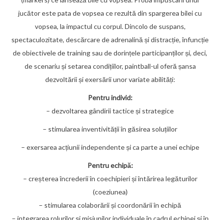
jucător este pata de vopsea ce rezultă din spargerea bilei cu
vopsea, la impactul cu corpul. Dincolo de suspans,
spectaculozitate, descărcare de adrenalină și distracție, înfuncție
de obiectivele de training sau de dorințele participanților și, deci,
de scenariu și setarea condițiilor, paintball-ul oferă șansa
dezvoltării și exersării unor variate abilități:
Pentru individ:
– dezvoltarea gândirii tactice și strategice
– stimularea inventivității în găsirea soluțiilor
– exersarea acțiunii independente și ca parte a unei echipe
Pentru echipă:
– creșterea încrederii în coechipieri și întărirea legăturilor
(coeziunea)
– stimularea colaborării și coordonării în echipă
– integrarea rolurilor și misiunilor individuale în cadrul echipei și în