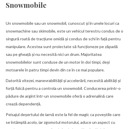
Snowmobile
Un snowmobile sau un snowmobil, cunoscut și în unele locuri ca
snowmachine sau skimobile, este un vehicul terestru condus de o
singură roată de tracțiune omidă și condus de schi în față pentru
manipulare. Acestea sunt proiectate să funcționeze pe zăpadă
sau pe gheață și nu necesită nici un drum. Majoritatea
snowmobilelor sunt conduse de un motor în doi timpi, deși
motoarele în patru timpi devin din ce în ce mai populare.
Datorită vitezei, manevrabilității și accelerării, necesită abilități și
forță fizică pentru a controla un snowmobil. Conducerea printr-o
pădure de argint într-un snowmobile oferă o adrenalină care
crează dependență.
Peisajul deșertului de iarnă este la fel de magic ca poveștile care
se întâmplă acolo, iar zgomotul motorului, aduce un aspect cu