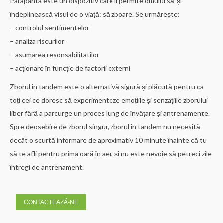
Parapanta este un dispozitiv care îi permite omului să-și
îndeplinească visul de o viață: să zboare. Se urmărește:
– controlul sentimentelor
– analiza riscurilor
– asumarea resonsabilitatilor
– acționare în funcție de factorii externi
Zborul în tandem este o alternativă sigură și plăcută pentru ca
toți cei ce doresc să experimenteze emoțiile și senzațiile zborului
liber fără a parcurge un proces lung de învățare și antrenamente.
Spre deosebire de zborul singur, zborul în tandem nu necesită
decât o scurtă informare de aproximativ 10 minute înainte că tu
să te afli pentru prima oară în aer, și nu este nevoie să petreci zile
întregi de antrenament.
CONTACTEAZĂ-NE