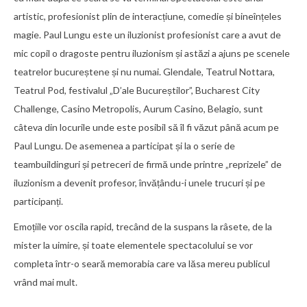
artistic, profesionist plin de interacțiune, comedie și bineînțeles
magie. Paul Lungu este un iluzionist profesionist care a avut de
mic copil o dragoste pentru iluzionism și astăzi a ajuns pe scenele
teatrelor bucureștene și nu numai. Glendale, Teatrul Nottara,
Teatrul Pod, festivalul „D’ale Bucureștilor”, Bucharest City
Challenge, Casino Metropolis, Aurum Casino, Belagio, sunt
câteva din locurile unde este posibil să îl fi văzut până acum pe
Paul Lungu. De asemenea a participat și la o serie de
teambuildinguri și petreceri de firmă unde printre „reprizele” de
iluzionism a devenit profesor, învățându-i unele trucuri și pe
participanți.
Emoțiile vor oscila rapid, trecând de la suspans la râsete, de la
mister la uimire, și toate elementele spectacolului se vor
completa într-o seară memorabia care va lăsa mereu publicul
vrând mai mult.