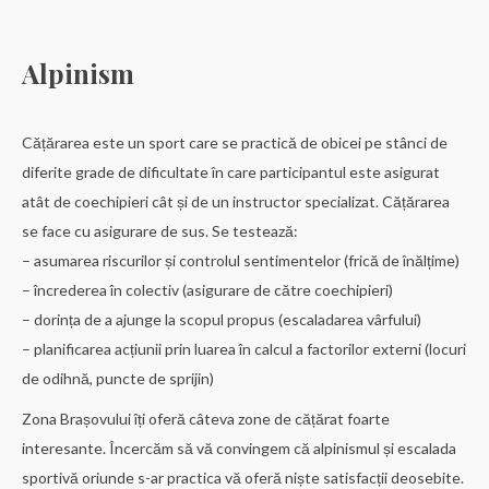
Alpinism
Cățărarea este un sport care se practică de obicei pe stânci de
diferite grade de dificultate în care participantul este asigurat
atât de coechipieri cât și de un instructor specializat. Cățărarea
se face cu asigurare de sus. Se testează:
– asumarea riscurilor și controlul sentimentelor (frică de înălțime)
– încrederea în colectiv (asigurare de către coechipieri)
– dorința de a ajunge la scopul propus (escaladarea vârfului)
– planificarea acțiunii prin luarea în calcul a factorilor externi (locuri
de odihnă, puncte de sprijin)
Zona Brașovului îți oferă câteva zone de cățărat foarte
interesante. Încercăm să vă convingem că alpinismul și escalada
sportivă oriunde s-ar practica vă oferă niște satisfacții deosebite.