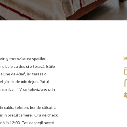
in generozitatea spațiilor.
o baie cu duș și o terasă. Băile
nsiune de 48m², iar terasa o
i și include mic dejun. Patul
, minibar, TV cu televiziune prin
n cablu, telefon, fier de călcat la
lus în prețul camerei. Ora de check
nă în 12:00. Toți oaspeții noștri