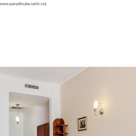
www.paradisulacvatic.ro).