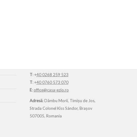
Contact
T
: +
40 0268 259 520
T
: +
40 0268 259 523
T
: +
40 0760 573 070
E
:
office@casa-ezio.ro
Adresă
: Dâmbu Morii, Timișu de Jos,
Strada Colonel Kiss Sándor, Brașov
507005, Romania