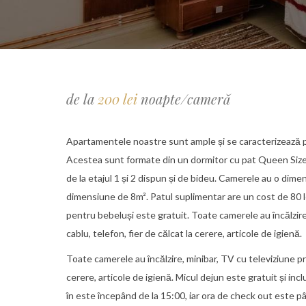
de la
200 lei
noapte/cameră
Apartamentele noastre sunt ample și se caracterizează pr
Acestea sunt formate din un dormitor cu pat Queen Size, 
de la etajul 1 și 2 dispun și de bideu. Camerele au o dime
dimensiune de 8m². Patul suplimentar are un cost de 80 le
pentru bebeluși este gratuit. Toate camerele au încălzire
cablu, telefon, fier de călcat la cerere, articole de igienă.
Toate camerele au încălzire, minibar, TV cu televiziune pri
cerere, articole de igienă. Micul dejun este gratuit și inc
în este începând de la 15:00, iar ora de check out este pâ