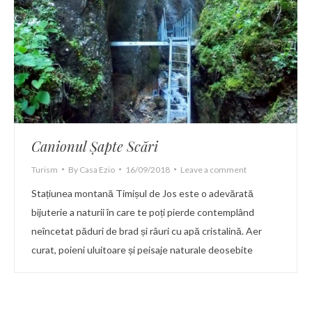
Canionul Șapte Scări
Turism
By
Casa Ezio
16/09/2018
Leave a comment
Stațiunea montană Timișul de Jos este o adevărată
bijuterie a naturii în care te poți pierde contemplând
neîncetat păduri de brad și râuri cu apă cristalină. Aer
curat, poieni uluitoare și peisaje naturale deosebite