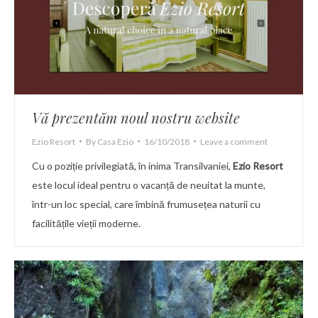
Vă prezentăm noul nostru website
Ezio Resort
By
Casa Ezio
16/10/2018
Leave a comment
Cu o poziție privilegiată, în inima Transilvaniei,
Ezio Resort
este locul ideal pentru o vacanță de neuitat la munte,
într-un loc special, care îmbină frumusețea naturii cu
facilitățile vieții moderne.